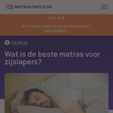
0
:
0
:
0
0
:
🎉 10 JAHRE EMMA 🎉 BIS ZU 50% RABATT
ZUM ANGEBOT >
Ga terug
Wat is de beste matras voor
zijslapers?