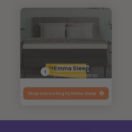
Emma Sleep
Testwinnaar 2023
1
Emma Hybrid Matras
Shop met korting bij Emma Sleep