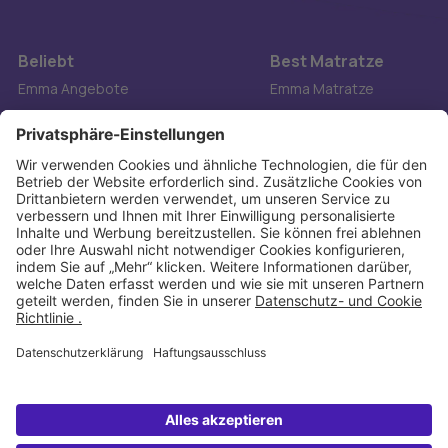
Beliebt
Best Matratze
Emma Angebote
Emma Matratze
Best Matratze 2026
Bett1
Beste Topper 2026
Concord
Beste Kindermatratze 2026
Tempur
Beste Kissen 2026
Ikea
Beste Boxspringbett 2026
FAQ
Diese Webseite wird von der DIBmat GmbH, einer 100%igen Tochtergesellschaft der
Emma Sleep GmbH, betrieben. Die Emma Sleep GmbH ist die Muttergesellschaft der
Emma Matratzen GmbH, welche die auf dieser Website vorgestellten Emma Produkte
vertreibt.
© 2026. Alle Rechte vorbehalten.