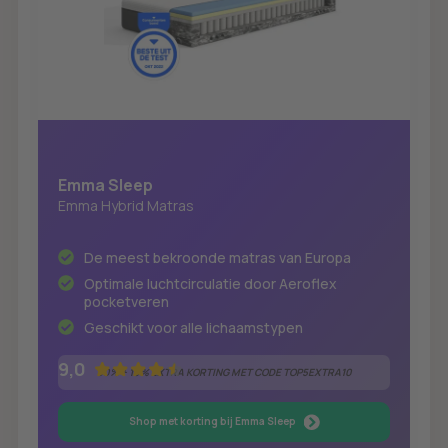
Emma Sleep
Emma Hybrid Matras
De meest bekroonde matras van Europa
Optimale luchtcirculatie door Aeroflex
pocketveren
Geschikt voor alle lichaamstypen
9,0
50% + 10% EXTRA KORTING MET CODE TOP5EXTRA10
Shop met korting bij Emma Sleep